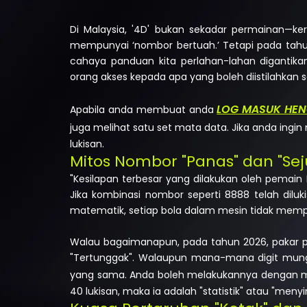
Di Malaysia, '4D' bukan sekadar permainan—ker
mempunyai ‘nombor bertuah.’ Tetapi pada tahun t
cahaya panduan kita perlahan-lahan digantik
orang akses kepada apa yang boleh diistilahkan s
LOG MASUK HE
Apabila anda membuat anda
juga melihat satu set mata data. Jika anda ing
lukisan.
Mitos Nombor "Panas" dan "Sej
"Kesilapan terbesar yang dilakukan oleh pemain 
Jika kombinasi nombor seperti 8888 telah diluk
matematik, setiap bola dalam mesin tidak mempu
Walau bagaimanapun, pada tahun 2026, pakar 
"Tertunggak". Walaupun mana-mana digit mungk
yang sama. Anda boleh melakukannya dengan 
40 lukisan, maka ia adalah "statistik" atau "meny