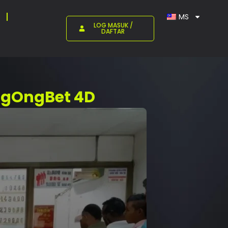
MS
LOG MASUK /
DAFTAR
ngOngBet 4D