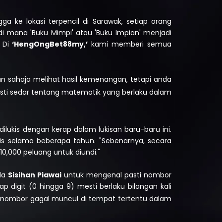
a ke lokasi terpencil di Sarawak, setiap orang
 di mana 'Buku Mimpi' atau 'Buku Impian' menjadi
Di
‘HengOngBet88my,’
kami memberi semua
an sahaja melihat hasil kemenangan, tetapi anda
sti sedar tentang matematik yang berlaku dalam
ilukis dengan kerap dalam lukisan baru-baru ini.
ukis selama beberapa tahun. "Sebenarnya, secara
0,000 peluang untuk diundi."
da
Sisihan Piawai
untuk mengenal pasti nombor
igit (0 hingga 9) mesti berlaku bilangan kali
a nombor gagal muncul di tempat tertentu dalam