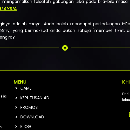
mengamalkan falsafah gabungan. Jika pada bila-bila masa
ALAYSIA
.
teginya adalah maya. Anda boleh mencapai perlindungan i-P
8my, yang bermaksud anda bukan sahaja "membeli tiket, an
engira?
MENU
KH
GAME
Perl
sia
KEPUTUSAN 4D
lalu
PROMOSI
a
DOWNLOAD
BLOG
n