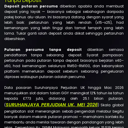
Tanpa Deposit
Deposit putaran percuma
diberikan apabila anda membuat
deposit yang layak — biasanya sebagai sebahagian daripada
pakej bonus alu-aluan. Ini biasanya datang dengan syarat yang
lebih baik: pertaruhan yang lebih rendah (x15–x25), had
kemenangan yang lebih tinggi dan tamat tempoh yang lebih
lama. Tukar ganti ialah deposit anda diikat sehingga pertaruhan
dibersihkan.
Putaran percuma tanpa deposit
diberikan semasa
pendaftaran tanpa sebarang deposit. Syarat pampasan:
pertaruhan pada putaran tanpa deposit biasanya berjalan x40–
x60, had kemenangan selalunya RM50–RM100, dan kebanyakan
platform memerlukan deposit sebelum sebarang pengeluaran
diproses walaupun putaran adalah percuma.
Data pasaran Suruhanjaya Perjudian UK hingga Mac 2026
menunjukkan slot dalam talian GGY meningkat 12% tahun ke tahun
kepada £773 juta, didorong oleh 25.1 bilion putaran.
SURUHANJAYA PERJUDIAN UK, MEI 2026
(
) Skala global
penglibatan slot menerangkan sebab pengendali melabur begitu
banyak dalam mekanik putaran promosi — memahami konteks itu
membantu anda menilai tawaran dengan pandangan yang lebih
jelas. Sementara itu, SKMM Malaysia mengalih keluar 15,519 keping