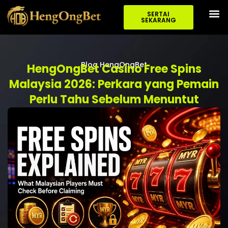
SKIP
SERTAI
TO
SEKARANG
CONTENT
Blog HengOngBet
HengOngBet Casino Free Spins
Malaysia 2026: Perkara yang Pemain
Perlu Tahu Sebelum Menuntut