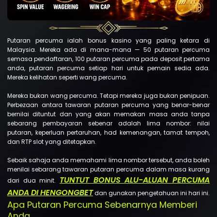
Putaran percuma ialah bonus kasino yang paling ketara di
Malaysia. Mereka ada di mana-mana — 50 putaran percuma
semasa pendaftaran, 100 putaran percuma pada deposit pertama
anda, putaran percuma setiap hari untuk pemain sedia ada.
Mereka kelihatan seperti wang percuma.
Mereka bukan wang percuma. Tetapi mereka juga bukan penipuan.
Perbezaan antara tawaran putaran percuma yang benar-benar
bernilai dituntut dan yang akan memakan masa anda tanpa
sebarang pembayaran sebenar adalah lima nombor: nilai
putaran, keperluan pertaruhan, had kemenangan, tamat tempoh,
dan RTP slot yang ditetapkan.
Sebaik sahaja anda memahami lima nombor tersebut, anda boleh
menilai sebarang tawaran putaran percuma dalam masa kurang
TUNTUT BONUS ALU-ALUAN PERCUMA
dari dua minit.
ANDA DI HENGONGBET
dan gunakan pengetahuan ini hari ini.
Apa Putaran Percuma Sebenarnya Memberi
Anda