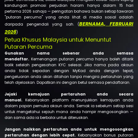
kandungan promosi perjudian haram hanya dalam 15 hari
pertama 2026 sahaja — peringatan bahawa bukan setiap tawaran
"putaran percuma" yang anda lihat di media sosial adalah
BERNAMA, FEBRUARI
daripada pengendali yang sah. (
2026
)
Petua Khusus Malaysia untuk Menuntut
Putaran Percuma
Gunakan nama sebenar anda semasa
mendaftar.
Kemenangan putaran percuma hanya boleh ditarik
balik setelah pengesahan KYC selesai. Jika nama pada akaun
anda tidak sepadan dengan MyKad anda dengan tepat,
pengeluaran anda akan ditahan tanpa mengira pertaruhan yang
telah dijelaskan. Dapatkan ini dengan betul semasa pendaftaran.
Jejaki kemajuan pertaruhan anda secara
manual.
Kebanyakan platform menunjukkan kemajuan anda
dalam papan pemuka akaun anda. Semak ia sebelum setiap sesi
untuk mengetahui sejauh mana anda hampir mengosongkan —
dan sama ada ia berbaloi untuk diteruskan.
Jangan naikkan pertaruhan anda untuk mengosongkan
pertaruhan dengan lebih cepat.
Kebanyakan bonus putaran