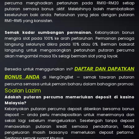
percuma menghadkan pertaruhan pada RM10–RM20 setiap
putaran semasa bonus aktif. Melebihinya boleh membatalkan
keseluruhan baki anda. Pertaruhan yang jelas dengan putaran
RM1–RM5 yang konsisten.
Semak kadar sumbangan permainan.
Kebanyakan bonus
mengira slot pada 100% ke arah pertaruhan. Permainan peniaga
langsung selalunya dikira pada 10% atau 0%. Bermain bakarat
langsung untuk mengosongkan pertaruhan putaran percuma
akan mengambil masa 10x selagi bermain slot yang layak.
DAFTAR DAN DAPATKAN
Bersedia untuk menggunakan ini?
BONUS ANDA
di HengOngBet — semak tawaran putaran
percuma semasa untuk pemain baharu dalam bahagian promosi.
Soalan Lazim
Adakah putaran percuma memerlukan deposit di kasino
Malaysia?
Kebanyakan putaran percuma deposit diberikan bersama bonus
deposit — anda perlu mendepositkan untuk menerimanya dan
sekali lagi sebelum mengeluarkan. Sesetengah tanpa deposit
menawarkan putaran kredit semasa pendaftaran, tetapi
pengeluaran masih biasanya memerlukan deposit pertama.
Sentiasa semak syarat khusus.