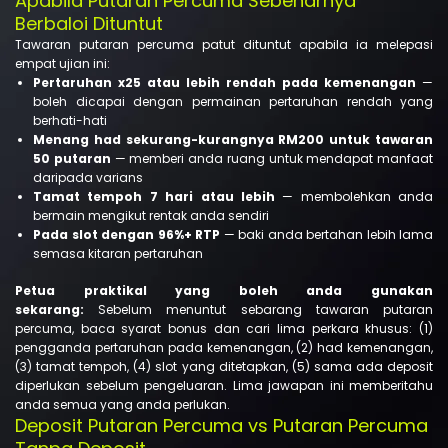
Apabila Putaran Percuma Sebenarnya
Berbaloi Dituntut
Tawaran putaran percuma patut dituntut apabila ia melepasi
empat ujian ini:
Pertaruhan x25 atau lebih rendah pada kemenangan
—
boleh dicapai dengan permainan pertaruhan rendah yang
berhati-hati
Menang had sekurang-kurangnya RM200 untuk tawaran
50 putaran
— memberi anda ruang untuk mendapat manfaat
daripada varians
Tamat tempoh 7 hari atau lebih
— membolehkan anda
bermain mengikut rentak anda sendiri
Pada slot dengan 96%+ RTP
— baki anda bertahan lebih lama
semasa kitaran pertaruhan
Petua praktikal yang boleh anda gunakan
sekarang:
Sebelum menuntut sebarang tawaran putaran
percuma, baca syarat bonus dan cari lima perkara khusus: (1)
pengganda pertaruhan pada kemenangan, (2) had kemenangan,
(3) tamat tempoh, (4) slot yang ditetapkan, (5) sama ada deposit
diperlukan sebelum pengeluaran. Lima jawapan ini memberitahu
anda semua yang anda perlukan.
Deposit Putaran Percuma vs Putaran Percuma