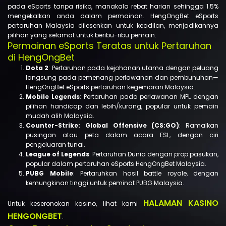
pada eSports tanpa risiko, manakala rebat harian sehingga 1.5%
mengekalkan anda dalam permainan. HengOngBet eSports
pertaruhan Malaysia dilesenkan untuk keadilan, menjadikannya
pilihan yang selamat untuk beribu-ribu pemain.
Permainan eSports Teratas untuk Pertaruhan
di HengOngBet
Dota 2
: Pertaruhan pada kejohanan utama dengan peluang
langsung pada pemenang perlawanan dan pembunuhan—
HengOngBet eSports pertaruhan kegemaran Malaysia.
Mobile Legends
: Pertaruhan pada perlawanan MPL dengan
pilihan handicap dan lebih/kurang, popular untuk pemain
mudah alih Malaysia.
Counter-Strike: Global Offensive (CS:GO)
: Ramalkan
pusingan atau peta dalam acara ESL, dengan ciri
pengeluaran tunai.
League of Legends
: Pertaruhan Dunia dengan prop pasukan,
popular dalam pertaruhan eSports HengOngBet Malaysia.
PUBG Mobile
: Pertaruhkan hasil battle royale, dengan
kemungkinan tinggi untuk peminat PUBG Malaysia.
HALAMAN KASINO
Untuk keseronokan kasino, lihat kami
HENGONGBET
.