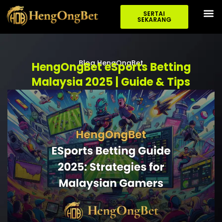
SKIP
SERTAI
TO
SEKARANG
CONTENT
Blog HengOngBet
HengOngBet eSports Betting
Malaysia 2025 | Guide & Tips