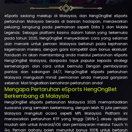
eSports sedang meletup di Malaysia, dan HengOngBet eSports
pertaruhan Malaysia berada di barisan hadapan, menawarkan
peluang langsung pada permainan seperti Dota 2 dan Mobile
Legends. Sebagai platform kasino dalam talian yang terkemuka
pada tahun 2025, HengOngBet menyediakan cara yang selamat
dan menarik untuk pemain Malaysia bertaruh pada kejohanan
kegemaran mereka, dengan garis kompetitif dan bonus eksklusif.
Panduan ini akan membimbing anda melalui pertaruhan eSports
HengOngBet Malaysia, daripada tajuk popular kepada strategi
kemenangan dan cara untuk bermula. Dengan pembayaran
pantas dan sokongan 24/7, HengOngBet eSports pertaruhan
Malaysia mengubah minat permainan anda menjadi ganjaran
sebenar. Mari tingkatkan kemahiran pertaruhan anda!
Mengapa Pertaruhan eSports HengOngBet
Berkembang di Malaysia
HengOngBet eSports pertaruhan Malaysia 2025 memanfaatkan
suasana yang semakin berkembang, dengan lebih 10 juta pemain
Malaysia mengikuti acara seperti MPL Malaysia. Platform ini
menawarkan pertaruhan RTP yang tinggi (95%+), akses aplikasi
mudah alih untuk Android/iOS dan pembayaran melalui Touch ‘n
Go. Pemain baharu boleh menuntut bonus 100% untuk bertaruh