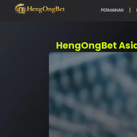
SKIP
PERMAINAN
TO
CONTENT
HengOngBet Asia