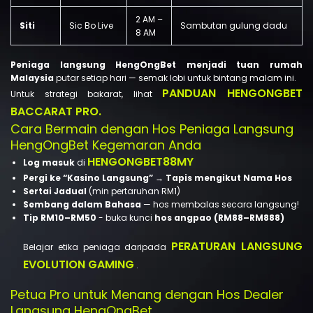
2 AM –
Siti
Sic Bo Live
Sambutan gulung dadu
8 AM
Peniaga langsung HengOngBet menjadi tuan rumah
Malaysia
putar setiap hari — semak lobi untuk bintang malam ini.
PANDUAN HENGONGBET
Untuk strategi bakarat, lihat
BACCARAT PRO.
Cara Bermain dengan Hos Peniaga Langsung
HengOngBet Kegemaran Anda
HENGONGBET88MY
Log masuk
di
Pergi ke “Kasino Langsung” → Tapis mengikut Nama Hos
Sertai Jadual
(min pertaruhan RM1)
Sembang dalam Bahasa
— hos membalas secara langsung!
Tip RM10–RM50
- buka kunci
hos angpao (RM88–RM888)
PERATURAN LANGSUNG
Belajar etika peniaga daripada
EVOLUTION GAMING
.
Petua Pro untuk Menang dengan Hos Dealer
Langsung HengOngBet