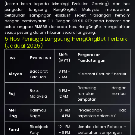
(terima kasih kepada teknologi Evolution Gaming), dan hos
pengedar langsung HengOngBet Malaysia menawarkan
pertaruhan sampingan eksklusif seperti “Pasangan Pemain”
dengan pembayaran 11:1. Dengan 98.9% RTP pada bakarat dan
petua angpao RM888 daripada hos, HengOngBet mengalahkan
setiap pesaing dalam hiburan secara langsung.
5 Hos Peniaga Langsung HengOngBet Terbaik
(Jadual 2025)
Shift
Pergerakan
hos
Permainan
(MYT)
Tandatangan
Baccarat
8 PM –
Aisyah
“Selamat Bertuah!” berzikir
Kelajuan
2 AM
Berpusing dengan
Rolet
6 PM –
Raj
ramalan nombor
Malaysia
12 AM
tempatan
Mei
Harimau
10 AM
Pendedahan kad
Ling
Naga
– 4 PM
terpantas dalam MY
Blackjack
12 PM
Jenaka dalam Bahasa +
Farid
Party
– 6 PM
pertaruhan sampingan