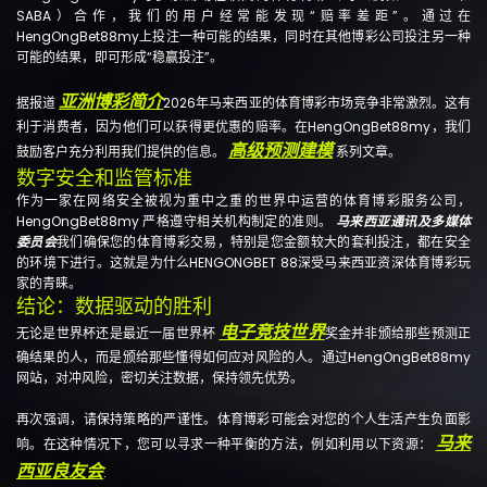
SABA）合作，我们的用户经常能发现“赔率差距”。通过在
HengOngBet88my上投注一种可能的结果，同时在其他博彩公司投注另一种
可能的结果，即可形成“稳赢投注”。
亚洲博彩简介
据报道
2026年马来西亚的体育博彩市场竞争非常激烈。这有
利于消费者，因为他们可以获得更优惠的赔率。在HengOngBet88my，我们
高级预测建模
鼓励客户充分利用我们提供的信息。
系列文章。
数字安全和监管标准
作为一家在网络安全被视为重中之重的世界中运营的体育博彩服务公司，
HengOngBet88my 严格遵守相关机构制定的准则。
马来西亚通讯及多媒体
委员会
我们确保您的体育博彩交易，特别是您金额较大的套利投注，都在安全
的环境下进行。这就是为什么HENGONGBET 88深受马来西亚资深体育博彩玩
家的青睐。
结论：数据驱动的胜利
电子竞技世界
无论是世界杯还是最近一届世界杯
奖金并非颁给那些预测正
确结果的人，而是颁给那些懂得如何应对风险的人。通过HengOngBet88my
网站，对冲风险，密切关注数据，保持领先优势。
再次强调，请保持策略的严谨性。体育博彩可能会对您的个人生活产生负面影
马来
响。在这种情况下，您可以寻求一种平衡的方法，例如利用以下资源：
西亚良友会
.