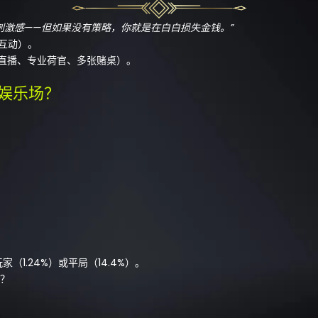
刺激感——但如果没有策略，你就是在白白损失金钱。”
互动）。
高清直播、专业荷官、多张赌桌）。
人娱乐场？
家（1.24%）或平局（14.4%）。
？