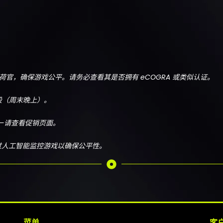
人荷官，确保游戏公平。请务必查看其是否拥有 eCOGRA 或类似认证。
段（周末晚上）。
惠——请查看促销页面。
过人工智能监控游戏以确保公平性。
菜单
客