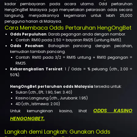
kadar pembayaran pada acara utama. Odd pertaruhan
HengOngBet Malaysia juga menyertakan pelarasan odds secara
langsung, menjadikannya kegemaran untuk lebih 25,000
pengguna harian di Malaysia.
Cara Membaca Odds Pertaruhan HengOngBet
Odds Perpuluhan
: Darab pegangan anda dengan nombor.
Contoh: RM10 pada 2.50 = bayaran RM25 (untung RM15).
Odds Pecahan
: Bahagikan pancang dengan pecahan,
kemudian tambah pancang.
Contoh: RM10 pada 3/2 = RM15 untung + RM10 pegangan =
RM25.
Kebarangkalian Tersirat
: 1 / Odds = % peluang (cth., 2.00 =
50%).
HengOngBet pertaruhan odds Malaysia
tersedia untuk:
Sukan (cth., EPL: 1.90, Seri: 3.40)
Kasino Langsung (cth., Jurubank: 1.95)
4D (cth., Istimewa: 2.00)
ODDS KASINO
Untuk kemungkinan kasino, lihat
HENGONGBET.
Langkah demi Langkah: Gunakan Odds