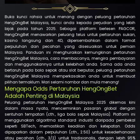
Buka kunci rahsia untuk menang dengan peluang pertaruhan
HengOngBet Malaysia, kunci anda kepada perjudian yang lebih
bijak pada tahun 2025. Sebagai platform berlesen PAGCOR,
HengOngBet menawarkan peluang telus untuk pertaruhan sukan,
kasino langsung dan 4D, dipersembahkan dalam format
perpuluhan dan pecahan yang disesuaikan untuk pemain
Malaysia. Panduan ini menghuraikan kemungkinan pertaruhan
HengOngBet Malaysia, cara membacanya, mengira pembayaran
dan menggunakannya untuk kelebihan anda. Sama ada anda
bertaruh pada bola sepak atau slot berputar, peluang pertaruhan
HengOngBet Malaysia memperkasakan anda untuk membuat
pilihan termaklum. Mari selami nombor dan mula menang!
Mengapa Odds Pertaruhan HengOngBet
Adalah Penting di Malaysia
Peluang pertaruhan HengOngBet Malaysia 2025 dikemas kini
dalam masa nyata, mencerminkan pasaran global dengan
sentuhan tempatan (cth., liga bola sepak Malaysia). Platform ini
menggunakan algoritma standard industri daripada pembekal
seperti SBTech, memastikan keadilan dan ketepatan. Odds
dipaparkan dalam perpuluhan (cth., 2.50) untuk kesederhanaan
atau pecahan (cth., 3/2) untuk tradisionalis, dengan lebih 95%